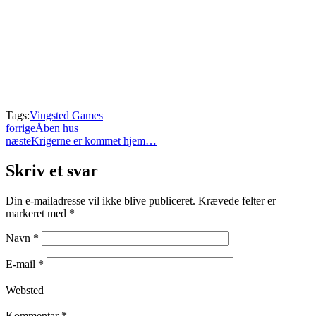
Tags:
Vingsted Games
forrige
Åben hus
næste
Krigerne er kommet hjem…
Skriv et svar
Din e-mailadresse vil ikke blive publiceret.
Krævede felter er
markeret med
*
Navn
*
E-mail
*
Websted
Kommentar
*