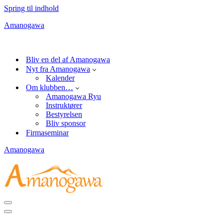
Spring til indhold
Amanogawa
Bliv en del af Amanogawa
Nyt fra Amanogawa
Kalender
Om klubben…
Amanogawa Ryu
Instruktører
Bestyrelsen
Bliv sponsor
Firmaseminar
Amanogawa
Navigation
menu
Navigation
menu