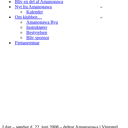
Bliv en del af Amanogawa
Nyt fra Amanogawa
Kalender
Om klubben…
Amanogawa Ryu
Instruktører
Bestyrelsen
Bliv sponsor
Firmaseminar
Vingsted
Games
af
Sensei
Jan
22. juni
2008
12.
august
2025
Martial
arts
I dag – søndag d. 22. juni 2008 – deltog Amanogawa i Vingsted