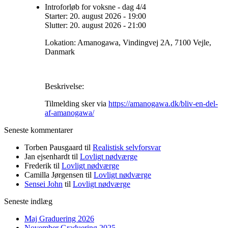
Introforløb for voksne - dag 4/4
Starter:
20. august 2026
-
19:00
Slutter:
20. august 2026
-
21:00
Lokation:
Amanogawa, Vindingvej 2A, 7100 Vejle,
Danmark
Beskrivelse:
Tilmelding sker via
https://amanogawa.dk/bliv-en-del-
af-amanogawa/
Seneste kommentarer
Torben Pausgaard
til
Realistisk selvforsvar
Jan ejsenhardt
til
Lovligt nødværge
Frederik
til
Lovligt nødværge
Camilla Jørgensen
til
Lovligt nødværge
Sensei John
til
Lovligt nødværge
Seneste indlæg
Maj Graduering 2026
November Graduering 2025