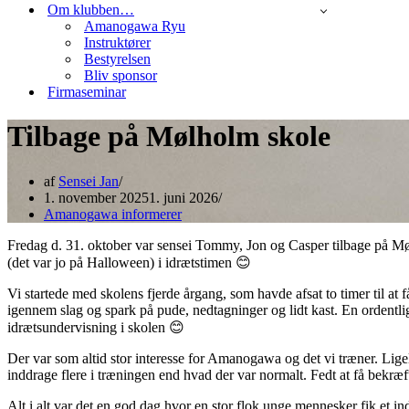
Om klubben…
Amanogawa Ryu
Instruktører
Bestyrelsen
Bliv sponsor
Firmaseminar
Tilbage på Mølholm skole
af
Sensei Jan
1. november 2025
1. juni 2026
Amanogawa informerer
Fredag d. 31. oktober var sensei Tommy, Jon og Casper tilbage på Mø
(det var jo på Halloween) i idrætstimen 😊
Vi startede med skolens fjerde årgang, som havde afsat to timer til at
igennem slag og spark på pude, nedtagninger og lidt kast. En ordentli
idrætsundervisning i skolen 😊
Der var som altid stor interesse for Amanogawa og det vi træner. Ligeled
inddrage flere i træningen end hvad der var normalt. Fedt at få bekræft
Alt i alt var det en god dag hvor en stor flok unge mennesker fik et i