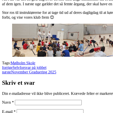
af dem igen. I næste uge gælder det så femte årgang, der skal have 
Stor ros til instruktørerne for at tage tid ud af deres dagligdag til at 
forbi, og vise vores klub frem 😊
Tags:
Mølholm Skole
forrige
Selvforsvar på jobbet
næste
November Graduering 2025
Skriv et svar
Din e-mailadresse vil ikke blive publiceret.
Krævede felter er marker
Navn
*
E-mail
*