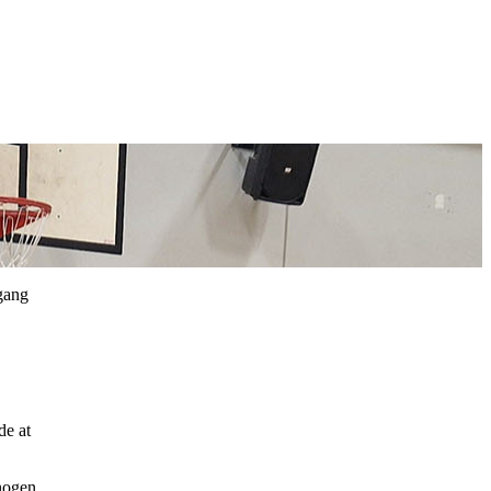
rgang
de at
 nogen