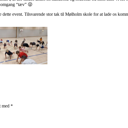
en omgang “tæv” 😜
køre dette event. Tilsvarende stor tak til Mølholm skole for at lade os kom
et med
*