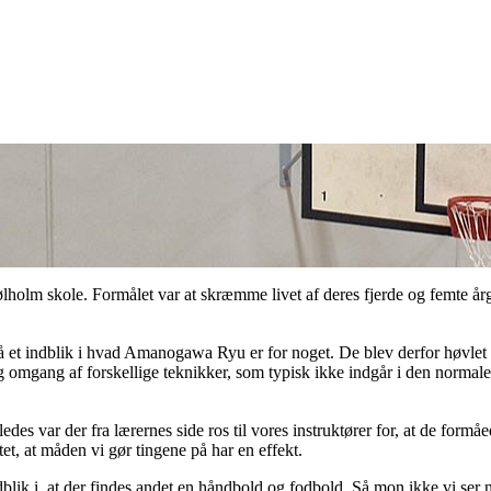
lholm skole. Formålet var at skræmme livet af deres fjerde og femte å
 få et indblik i hvad Amanogawa Ryu er for noget. De blev derfor høvlet
g omgang af forskellige teknikker, som typisk ikke indgår i den normale
es var der fra lærernes side ros til vores instruktører for, at de formåe
et, at måden vi gør tingene på har en effekt.
ndblik i, at der findes andet en håndbold og fodbold. Så mon ikke vi ser