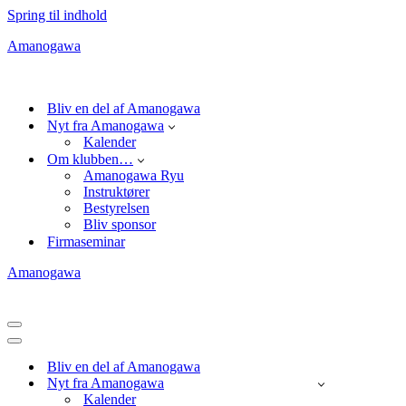
Spring til indhold
Amanogawa
Bliv en del af Amanogawa
Nyt fra Amanogawa
Kalender
Om klubben…
Amanogawa Ryu
Instruktører
Bestyrelsen
Bliv sponsor
Firmaseminar
Amanogawa
Navigation
menu
Navigation
menu
Bliv en del af Amanogawa
Nyt fra Amanogawa
Kalender