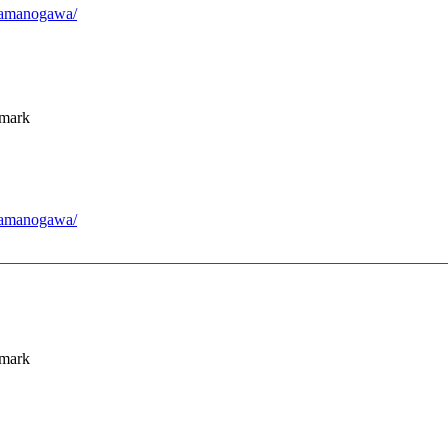
f-amanogawa/
nmark
f-amanogawa/
nmark