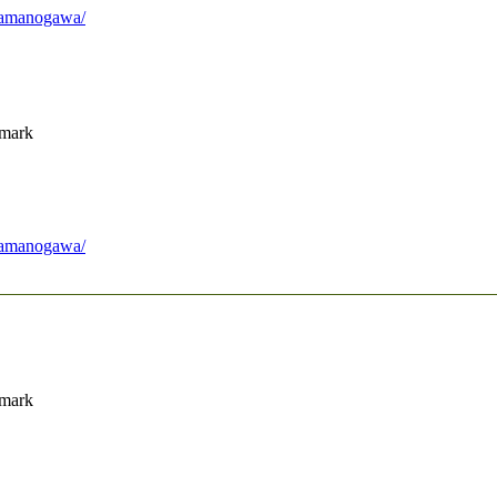
f-amanogawa/
nmark
f-amanogawa/
nmark