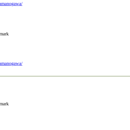
f-amanogawa/
nmark
f-amanogawa/
nmark