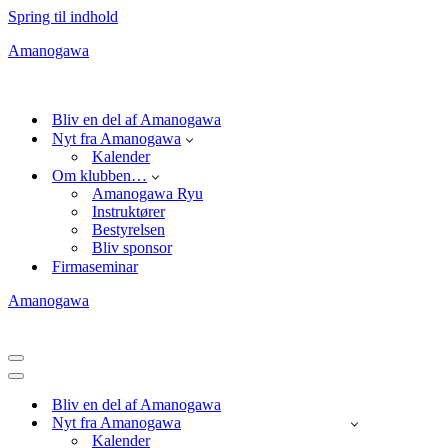
Spring til indhold
Amanogawa
Bliv en del af Amanogawa
Nyt fra Amanogawa
Kalender
Om klubben…
Amanogawa Ryu
Instruktører
Bestyrelsen
Bliv sponsor
Firmaseminar
Amanogawa
Navigation
menu
Navigation
menu
Bliv en del af Amanogawa
Nyt fra Amanogawa
Kalender