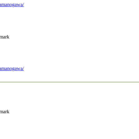
f-amanogawa/
nmark
f-amanogawa/
nmark