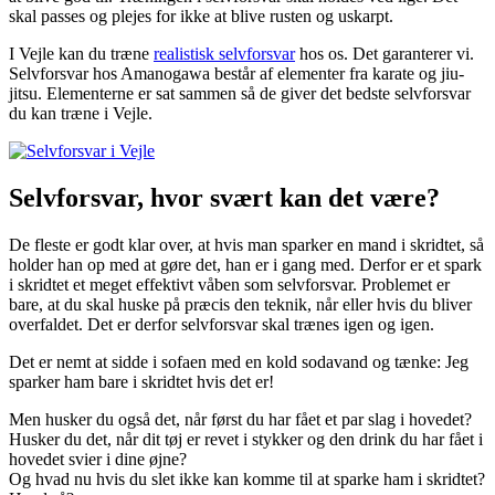
skal passes og plejes for ikke at blive rusten og uskarpt.
I Vejle kan du træne
realistisk selvforsvar
hos os. Det garanterer vi.
Selvforsvar hos Amanogawa består af elementer fra karate og jiu-
jitsu. Elementerne er sat sammen så de giver det bedste selvforsvar
du kan træne i Vejle.
Selvforsvar, hvor svært kan det være?
De fleste er godt klar over, at hvis man sparker en mand i skridtet, så
holder han op med at gøre det, han er i gang med. Derfor er et spark
i skridtet et meget effektivt våben som selvforsvar. Problemet er
bare, at du skal huske på præcis den teknik, når eller hvis du bliver
overfaldet. Det er derfor selvforsvar skal trænes igen og igen.
Det er nemt at sidde i sofaen med en kold sodavand og tænke: Jeg
sparker ham bare i skridtet hvis det er!
Men husker du også det, når først du har fået et par slag i hovedet?
Husker du det, når dit tøj er revet i stykker og den drink du har fået i
hovedet svier i dine øjne?
Og hvad nu hvis du slet ikke kan komme til at sparke ham i skridtet?