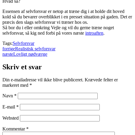
Hvad så?
Essensen af selvforsvar er netop at træne dig i at holde dit hoved
kold så du bevarer overblikket i en presset situation på gaden. Det er
præcis den slags selvforsvar vi træner hos os.
Så bor du i eller omkring Vejle og vil du gerne træne noget
selvforsvar, så kig ned forbi på vores næste
introaften
.
Tags:
Selvforsvar
forrige
Realistisk selvforsvar
næste
Lovligt nødværge
Skriv et svar
Din e-mailadresse vil ikke blive publiceret.
Krævede felter er
markeret med
*
Navn
*
E-mail
*
Websted
Kommentar
*