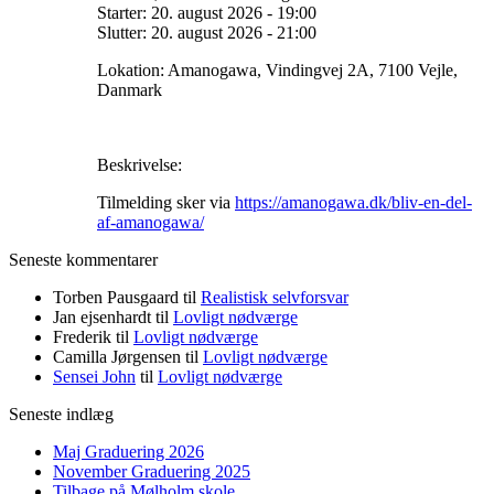
Starter:
20. august 2026
-
19:00
Slutter:
20. august 2026
-
21:00
Lokation:
Amanogawa, Vindingvej 2A, 7100 Vejle,
Danmark
Beskrivelse:
Tilmelding sker via
https://amanogawa.dk/bliv-en-del-
af-amanogawa/
Seneste kommentarer
Torben Pausgaard
til
Realistisk selvforsvar
Jan ejsenhardt
til
Lovligt nødværge
Frederik
til
Lovligt nødværge
Camilla Jørgensen
til
Lovligt nødværge
Sensei John
til
Lovligt nødværge
Seneste indlæg
Maj Graduering 2026
November Graduering 2025
Tilbage på Mølholm skole