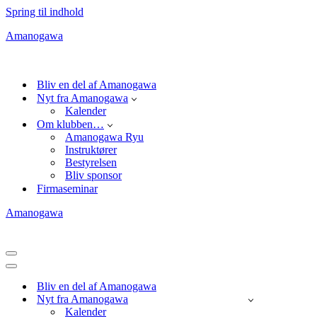
Spring til indhold
Amanogawa
Bliv en del af Amanogawa
Nyt fra Amanogawa
Kalender
Om klubben…
Amanogawa Ryu
Instruktører
Bestyrelsen
Bliv sponsor
Firmaseminar
Amanogawa
Navigation
menu
Navigation
menu
Bliv en del af Amanogawa
Nyt fra Amanogawa
Kalender