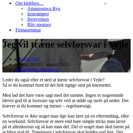
Om klubben…
Amanogawa Ryu
Instruktører
Bestyrelsen
Bliv sponsor
Firmaseminar
Jeg vil træne selvforsvar i Vejle
af
Sensei Jan
16. maj 2014
11. august 2025
Amanogawa informerer
Leder du også efter et sted at træne selvforsvar i Vejle?
Så er du kommet frem til det helt rigtige sted på internettet.
Men lad det bare være sagt med det samme. Ingen er nogensinde
blevet god til at forsvare sig selv ved at sidde og surfe på nettet. Det
kræver at du kommer og træner – regelmæssigt.
Selvforsvar er ikke noget man lige kan lære på en eftermiddag, eller
en weekend. Selvforsvar er mere end bare simple tricks man lærer
på et aftenkursus og så kan man det. Det er noget man skal træne på
at blive god til. Træningen i selvforsvar skal holdes ved lige. Det