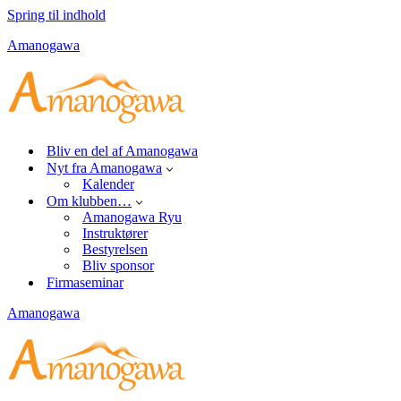
Spring til indhold
Amanogawa
Bliv en del af Amanogawa
Nyt fra Amanogawa
Kalender
Om klubben…
Amanogawa Ryu
Instruktører
Bestyrelsen
Bliv sponsor
Firmaseminar
Amanogawa