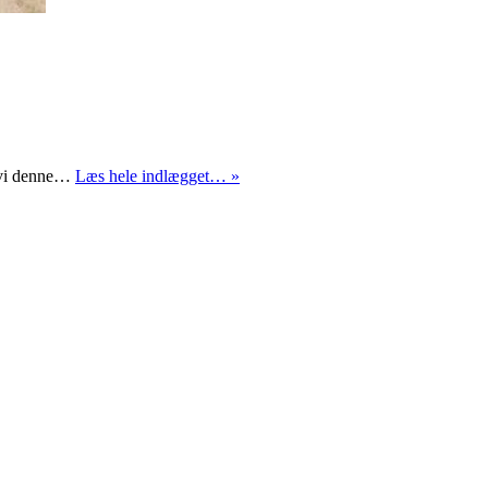
No
m vi denne…
Læs hele indlægget… »
Name
Camp
2018