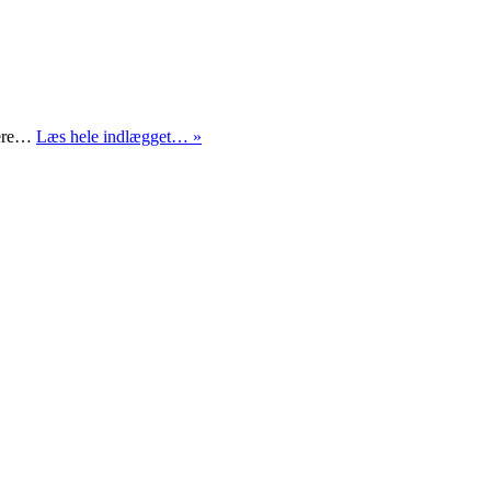
Krigerne
igere…
Læs hele indlægget… »
er
kommet
hjem…