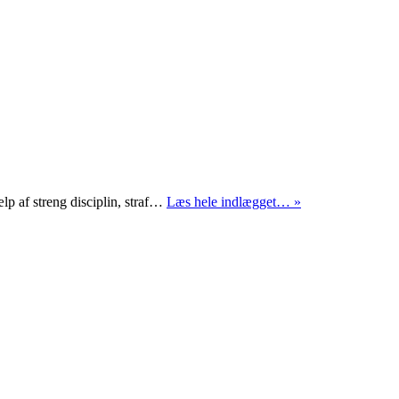
Law
p af streng disciplin, straf…
Læs hele indlægget… »
Enforcement
Camp
2009