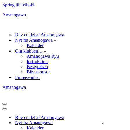
Spring til indhold
Amanogawa
Bliv en del af Amanogawa
Nyt fra Amanogawa
Kalender
Om klubben…
Amanogawa Ryu
Instruktører
Bestyrelsen
Bliv sponsor
Firmaseminar
Amanogawa
Navigation
menu
Navigation
menu
Bliv en del af Amanogawa
Nyt fra Amanogawa
Kalender