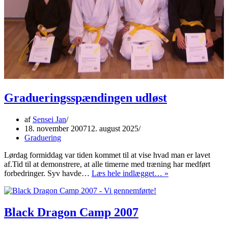
Gradueringsspændingen udløst
af
Sensei Jan
18. november 2007
12. august 2025
Graduering
Lørdag formiddag var tiden kommet til at vise hvad man er lavet
af.Tid til at demonstrere, at alle timerne med træning har medført
Gradueringsspænd
forbedringer. Syv havde…
Læs hele indlægget… »
udløst
Black Dragon Camp 2007